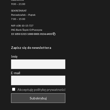
9:00 – 21:00
SEKRETARIAT
Poniedziałek – Piątek
7:00 – 15:00
NIP: 638-10-15-727
ING Bank Śląski O/Pszczyna
15 1050 1315 1000 0001 0136 6433
Zapisz się do newslettera
Imię
E-mail
Akceptuję politykę prywatności