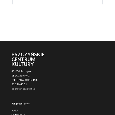
PSZCZYŃSKIE
CENTRUM
KULTURY
43-200 Pszczyna
ul. W. Jagiełły 1
tel.: +48 600 045 181,
32 210 45 51
sekretariat@pckul.pl
Jak pracujemy?
KASA
Codziennie