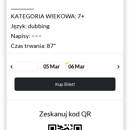
__________
KATEGORIA WIEKOWA: 7+
Język: dubbing
Napisy: −−−
Czas trwania: 87″
chevron_left
05 Mar
06 Mar
chevron_right
Kup Bilet!
Zeskanuj kod QR