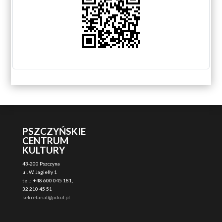
PSZCZYŃSKIE
CENTRUM
KULTURY
43-200 Pszczyna
ul. W. Jagiełły 1
tel.: +48 600 045 181,
32 210 45 51
sekretariat@pckul.pl