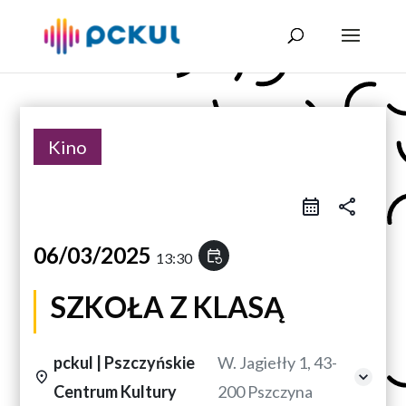
Kino
share
06/03/2025
event_repeat
13:30
SZKOŁA Z KLASĄ
pckul | Pszczyńskie
W. Jagiełły 1, 43-
Centrum Kultury
200 Pszczyna