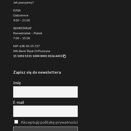
Jak pracujemy?
KASA
Codziennie
9:00 – 21:00
SEKRETARIAT
Poniedziałek – Piątek
7:00 – 15:00
NIP: 638-10-15-727
ING Bank Śląski O/Pszczyna
15 1050 1315 1000 0001 0136 6433
Zapisz się do newslettera
Imię
E-mail
Akceptuję politykę prywatności