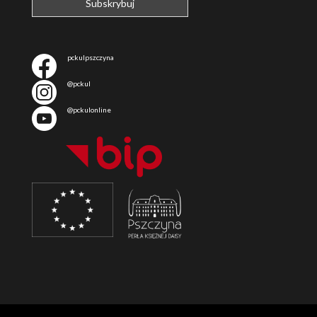
pckulpszczyna
@pckul
@pckulonline