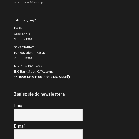
sekretariat@pckul.pl
Jak pracujemy?
KASA
Codziennie
9:00 – 21:00
SEKRETARIAT
Poniedziałek – Piątek
7:00 – 15:00
NIP: 638-10-15-727
ING Bank Śląski O/Pszczyna
15 1050 1315 1000 0001 0136 6433
Zapisz się do newslettera
Imię
E-mail