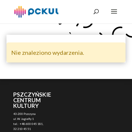
Nie znaleziono wydarzenia.
PSZCZYŃSKIE
CENTRUM
KULTURY
43-200 Pszczyna
ul. W. Jagiełły 1
tel.: +48 600 045 181,
32 210 45 51