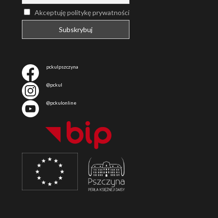
Akceptuję politykę prywatności
pckulpszczyna
@pckul
@pckulonline