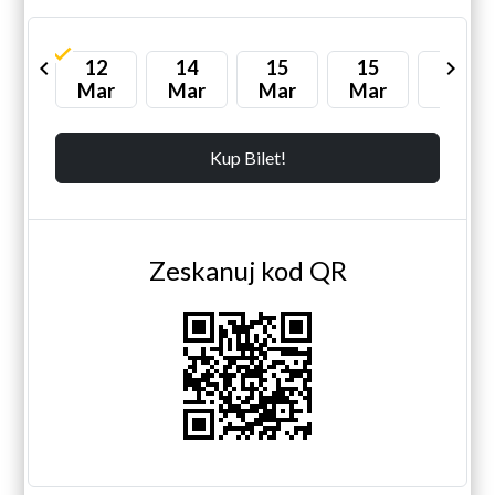
11
chevron_left
12
14
15
15
chevron_right
13
ar
Mar
Mar
Mar
Mar
Mar
Kup Bilet!
Zeskanuj kod QR