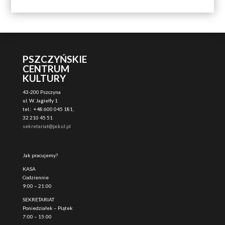
PSZCZYŃSKIE
CENTRUM
KULTURY
43-200 Pszczyna
ul. W. Jagiełły 1
tel.: +48 600 045 181,
32 210 45 51
sekretariat@pckul.pl
Jak pracujemy?
KASA
Codziennie
9:00 – 21:00
SEKRETARIAT
Poniedziałek – Piątek
7:00 – 15:00