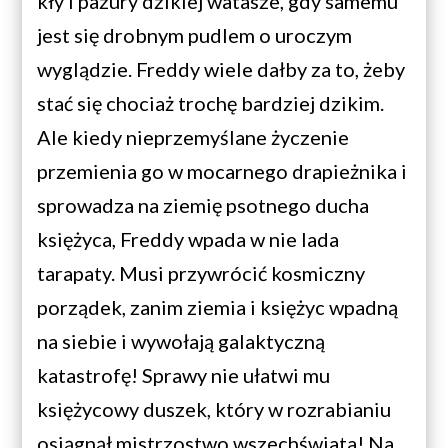
kły i pazury dzikiej watasze, gdy samemu
jest się drobnym pudlem o uroczym
wyglądzie. Freddy wiele dałby za to, żeby
stać się chociaż trochę bardziej dzikim.
Ale kiedy nieprzemyślane życzenie
przemienia go w mocarnego drapieżnika i
sprowadza na ziemię psotnego ducha
księżyca, Freddy wpada w nie lada
tarapaty. Musi przywrócić kosmiczny
porządek, zanim ziemia i księżyc wpadną
na siebie i wywołają galaktyczną
katastrofę! Sprawy nie ułatwi mu
księżycowy duszek, który w rozrabianiu
osiągnął mistrzostwo wszechświata! Na