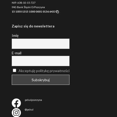
NIP: 638-10-15-727
ING Bank Śląski O/Pszczyna
15 1050 1315 1000 0001 0136 6433
Zapisz się do newslettera
Imię
E-mail
Akceptuję politykę prywatności
pckulpszczyna
@pckul