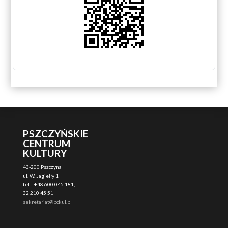
PSZCZYŃSKIE
CENTRUM
KULTURY
43-200 Pszczyna
ul. W. Jagiełły 1
tel.: +48 600 045 181,
32 210 45 51
sekretariat@pckul.pl