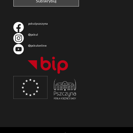
pckulpszczyna
@pckul
@pckulonline