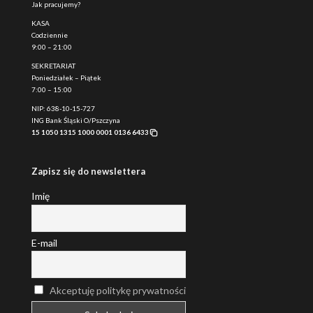
Jak pracujemy?
KASA
Codziennie
9:00 – 21:00
SEKRETARIAT
Poniedziałek – Piątek
7:00 – 15:00
NIP: 638-10-15-727
ING Bank Śląski O/Pszczyna
15 1050 1315 1000 0001 0136 6433
Zapisz się do newslettera
Imię
E-mail
Akceptuję politykę prywatności