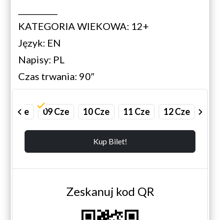
__________
KATEGORIA WIEKOWA: 12+
Język: EN
Napisy: PL
Czas trwania: 90″
08 Cze
chevron_left
09 Cze
10 Cze
11 Cze
12 Cze
chevron_right
Kup Bilet!
Zeskanuj kod QR