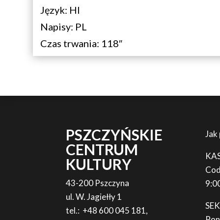
Język: HI
Napisy: PL
Czas trwania: 118″
PSZCZYŃSKIE
Jak
CENTRUM
KA
KULTURY
Cod
43-200 Pszczyna
9:0
ul. W. Jagiełły 1
SE
tel.: +48 600 045 181,
Pon