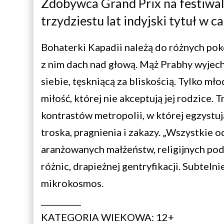
Zdobywca Grand Prix na festiwal
trzydziestu lat indyjski tytuł w 
Bohaterki Kapadii należą do różnych poko
z nim dach nad głową. Mąż Prabhy wyjecha
siebie, tęskniącą za bliskością. Tylko m
miłość, której nie akceptują jej rodzice. 
kontrastów metropolii, w której egzystuj
troska, pragnienia i zakazy. „Wszystkie 
aranżowanych małżeństw, religijnych podz
różnic, drapieżnej gentryfikacji. Subteln
mikrokosmos.
__________
KATEGORIA WIEKOWA: 12+