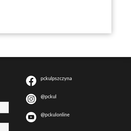
pckulpszczyna
@pckul
@pckulonline