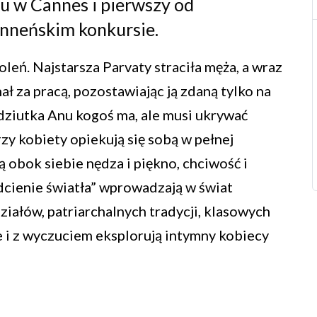
u w Cannes i pierwszy od
canneńskim konkursie.
leń. Najstarsza Parvaty straciła męża, a wraz
ł za pracą, pozostawiając ją zdaną tylko na
łodziutka Anu kogoś ma, ale musi ukrywać
Trzy kobiety opiekują się sobą w pełnej
ą obok siebie nędza i piękno, chciwość i
odcienie światła” wprowadzają w świat
iałów, patriarchalnych tradycji, klasowych
ie i z wyczuciem eksplorują intymny kobiecy